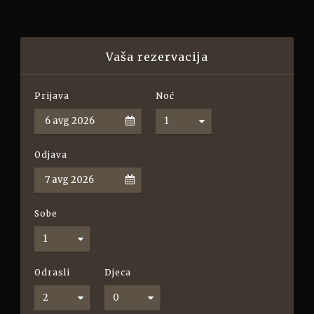
Vaša rezervacija
Prijava
Noć
Odjava
Sobe
Odrasli
Djeca