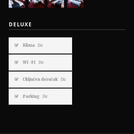
DELUXE
Klima
Da
WI -FI
Da
Uključen doručak
Da
Parking
Da